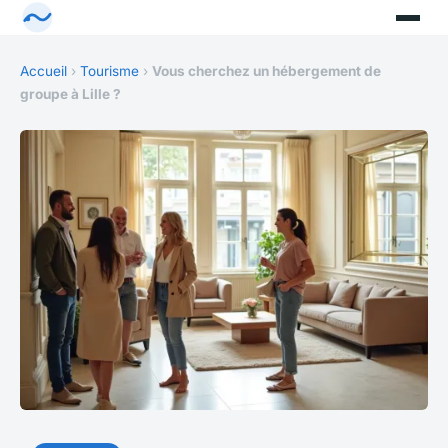
Accueil
›
Tourisme
›
Vous cherchez un hébergement de
groupe à Lille ?