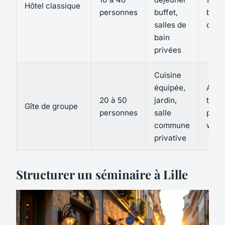
Hôtel classique
personnes
buffet,
bon 
salles de
quali
bain
privées
Cuisine
équipée,
Auto
20 à 50
jardin,
total
Gîte de groupe
personnes
salle
pour 
commune
week
privative
Structurer un séminaire à Lille