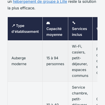
un
hébergement de groupe à Lille
reste la solution
la plus efficace.
👥
🔧
📍 Type
Capacité
Services
✨ Poi
d'établissement
moyenne
inclus
Wi-Fi,
Flexi
casiers,
des
Auberge
15 à 94
petit-
cham
moderne
personnes
déjeuner,
et a
espaces
conv
communs
Service
chambre,
petit-
Conf
10 à 40
déjeuner
stan