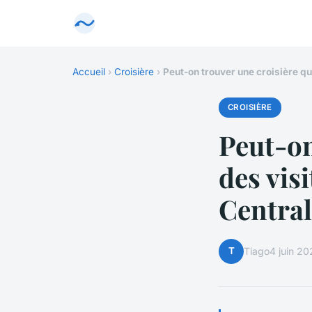
Accueil
›
Croisière
›
Peut-on trouver une croisière qu
CROISIÈRE
Peut-on
des vis
Central
T
Tiago
4 juin 2