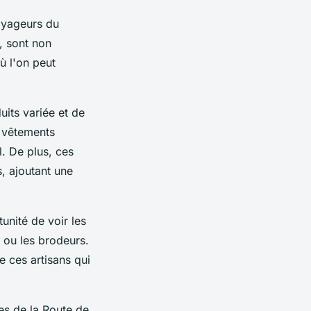
oyageurs du
, sont non
ù l'on peut
uits variée et de
s vêtements
l. De plus, ces
, ajoutant une
unité de voir les
s ou les brodeurs.
e ces artisans qui
es de la Route de