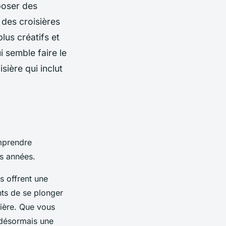
poser des
 des croisières
lus créatifs et
 semble faire le
sière qui inclut
mprendre
es années.
s offrent une
nts de se plonger
sière. Que vous
e désormais une