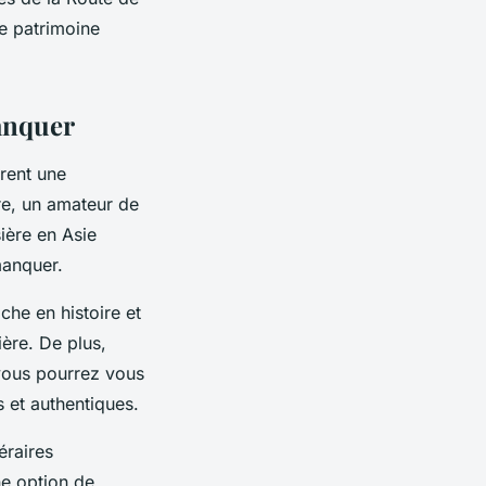
le patrimoine
anquer
frent une
re, un amateur de
ière en Asie
manquer.
he en histoire et
ière. De plus,
 vous pourrez vous
 et authentiques.
éraires
ne option de