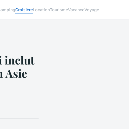
Camping
Croisière
Location
Tourisme
Vacance
Voyage
 inclut
n Asie