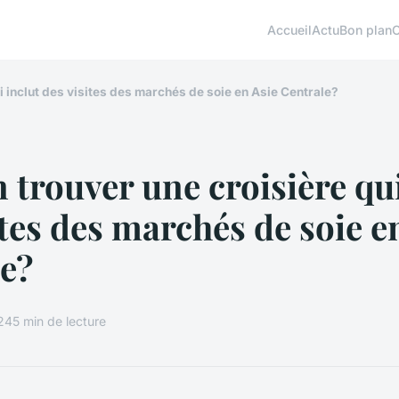
Accueil
Actu
Bon plan
i inclut des visites des marchés de soie en Asie Centrale?
 trouver une croisière qui
ites des marchés de soie e
e?
024
5 min de lecture