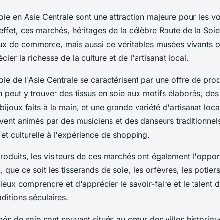
ie en Asie Centrale sont une attraction majeure pour les v
effet, ces marchés, héritages de la célèbre Route de la Soie
ux de commerce, mais aussi de véritables musées vivants o
cier la richesse de la culture et de l'artisanat local.
ie de l'Asie Centrale se caractérisent par une offre de prod
n peut y trouver des tissus en soie aux motifs élaborés, de
 bijoux faits à la main, et une grande variété d'artisanat loca
ent animés par des musiciens et des danseurs traditionnels
et culturelle à l'expérience de shopping.
roduits, les visiteurs de ces marchés ont également l'opport
, que ce soit les tisserands de soie, les orfèvres, les potier
eux comprendre et d'apprécier le savoir-faire et le talent d
ditions séculaires.
hés de soie sont souvent situés au cœur des villes historiqu