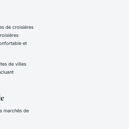
es de croisières
roisières
nfortable et
tes de villes
ncluant
le
des marchés de