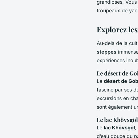
grandioses. Vous 
troupeaux de yac
Explorez les
Au-delà de la cul
steppes
immense
expériences inoub
Le désert de Go
Le
désert de Gob
fascine par ses d
excursions en cha
sont également u
Le lac Khövsgöl
Le
lac Khövsgöl
,
d’eau douce du pa