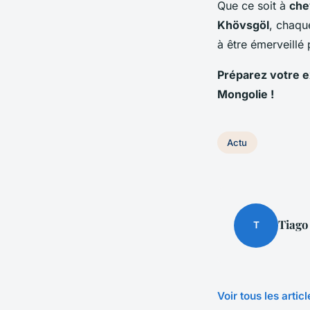
Que ce soit à
che
Khövsgöl
, chaq
à être émerveillé 
Préparez votre e
Mongolie !
Actu
Tiago
T
Voir tous les artic