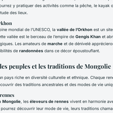
pourrez y pratiquer des activités comme la pêche, le kayak
étude des lieux.
Orkhon
moine mondial de l’UNESCO, la
vallée de l’Orkhon
est un site
ette vallée est le berceau de l’empire de
Gengis Khan
et ab
ogiques. Les amateurs de
marche
et de dénivelé apprécieron
bilités de
randonnées
dans ce décor époustouflant.
es peuples et les traditions de Mongolie
n pays riche en diversité culturelle et ethnique. Chaque ren
couvrir des traditions ancestrales et des modes de vie uniq
 rennes
la
Mongolie
, les
éleveurs de rennes
vivent en harmonie av
pourrez découvrir leur mode de vie, leurs traditions chama