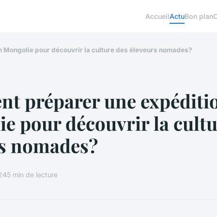
Accueil
Actu
Bon plan
 Mongolie pour découvrir la culture des éleveurs nomades?
t préparer une expéditi
e pour découvrir la cultu
rs nomades?
024
5 min de lecture