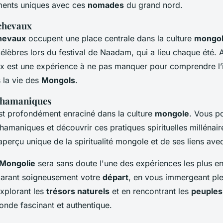
ments uniques avec ces
nomades
du grand nord.
 chevaux
hevaux
occupent une place centrale dans la culture
mongo
célèbres lors du festival de Naadam, qui a lieu chaque été. A
x est une expérience à ne pas manquer pour comprendre l
 la vie des
Mongols
.
 chamaniques
t profondément enraciné dans la culture
mongole
. Vous po
amaniques et découvrir ces pratiques spirituelles millénaire
aperçu unique de la spiritualité mongole et de ses liens avec
Mongolie
sera sans doute l'une des expériences les plus en
éparant soigneusement votre
départ
, en vous immergeant pl
explorant les
trésors naturels
et en rencontrant les
peuples
nde fascinant et authentique.