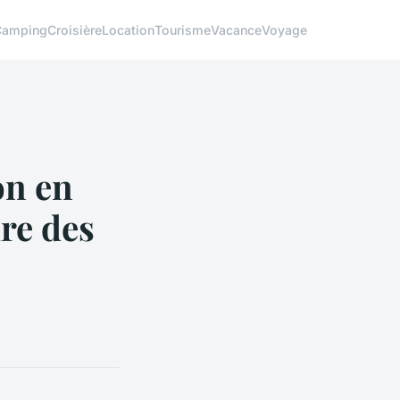
Camping
Croisière
Location
Tourisme
Vacance
Voyage
on en
re des