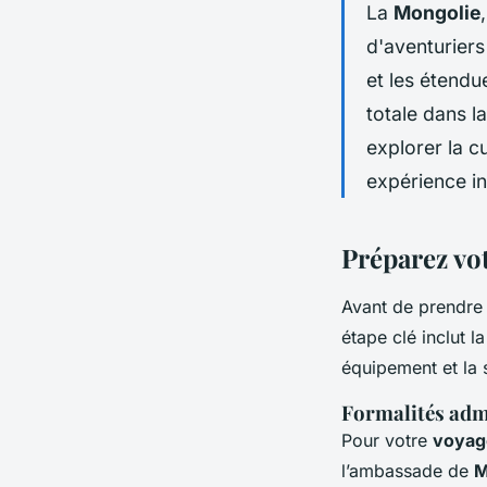
La
Mongolie
d'aventuriers
et les étendu
totale dans l
explorer la c
expérience in
Préparez vot
Avant de prendre 
étape clé inclut l
équipement et la 
Formalités admi
Pour votre
voyag
l’ambassade de
M