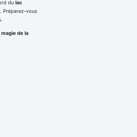
bord du
lac
e. Préparez-vous
s.
 magie de la