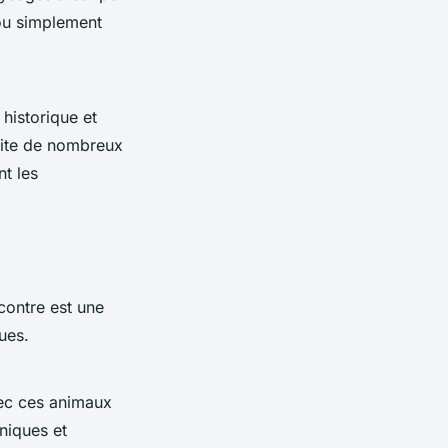
 ou simplement
 historique et
rite de nombreux
t les
contre est une
ues.
ec ces animaux
niques et