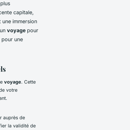
 plus
scente capitale,
t une immersion
 un
voyage
pour
é pour une
ls
re
voyage
. Cette
 de votre
ant.
ir auprès de
er la validité de