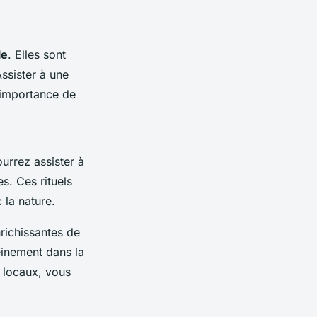
le
. Elles sont
ssister à une
’importance de
urrez assister à
s. Ces rituels
 la nature.
richissantes de
einement dans la
locaux, vous