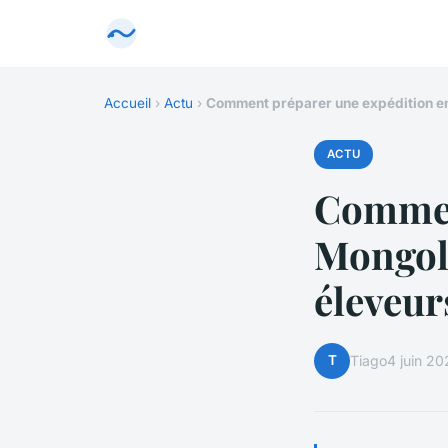
Accueil
›
Actu
›
Comment préparer une expédition en
ACTU
Commen
Mongoli
éleveu
T
Tiago
4 juin 2