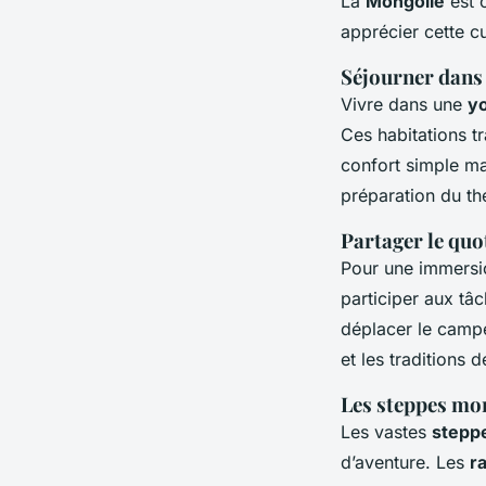
La
Mongolie
est 
apprécier cette cu
Séjourner dans
Vivre dans une
y
Ces habitations t
confort simple ma
préparation du th
Partager le quo
Pour une immersio
participer aux tâ
déplacer le camp
et les traditions 
Les steppes mon
Les vastes
stepp
d’aventure. Les
r