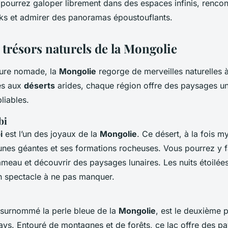
pourrez galoper librement dans des espaces infinis, rencon
ks et admirer des panoramas époustouflants.
 trésors naturels de la Mongolie
ture nomade, la
Mongolie
regorge de merveilles naturelles 
s aux
déserts
arides, chaque région offre des paysages un
liables.
bi
i
est l’un des joyaux de la
Mongolie
. Ce désert, à la fois my
unes géantes et ses formations rocheuses. Vous pourrez y f
meau et découvrir des paysages lunaires. Les nuits étoilée
n spectacle à ne pas manquer.
 surnommé la perle bleue de la
Mongolie
, est le deuxième 
ys. Entouré de montagnes et de forêts, ce lac offre des p