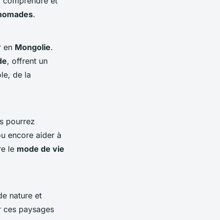
r comprendre et
 nomades
.
r en
Mongolie
.
de
, offrent un
le, de la
s pourrez
ou encore aider à
re le
mode de vie
de nature et
r ces paysages