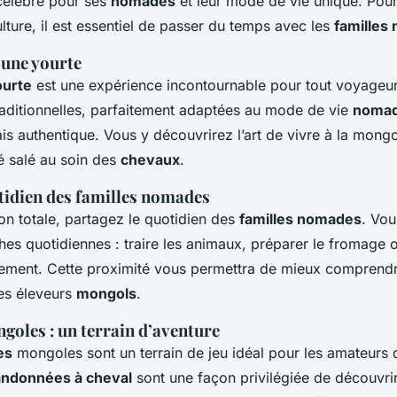
célèbre pour ses
nomades
et leur mode de vie unique. Pou
lture, il est essentiel de passer du temps avec les
familles
 une yourte
ourte
est une expérience incontournable pour tout voyageu
raditionnelles, parfaitement adaptées au mode de vie
noma
is authentique. Vous y découvrirez l’art de vivre à la mongo
é salé au soin des
chevaux
.
tidien des familles nomades
n totale, partagez le quotidien des
familles nomades
. Vou
ches quotidiennes : traire les animaux, préparer le fromage 
ement. Cette proximité vous permettra de mieux comprend
des éleveurs
mongols
.
goles : un terrain d’aventure
es
mongoles sont un terrain de jeu idéal pour les amateurs 
andonnées à cheval
sont une façon privilégiée de découvri