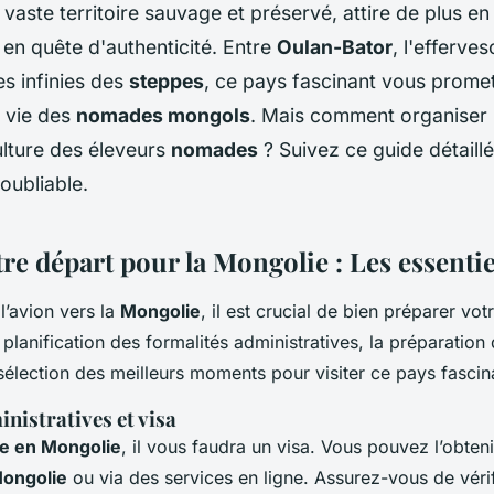
, vaste territoire sauvage et préservé, attire de plus en
 en quête d'authenticité. Entre
Oulan-Bator
, l'efferve
es infinies des
steppes
, ce pays fascinant vous prome
a vie des
nomades mongols
. Mais comment organiser
ulture des éleveurs
nomades
? Suivez ce guide détaill
oubliable.
re départ pour la Mongolie : Les essentie
l’avion vers la
Mongolie
, il est crucial de bien préparer vot
a planification des formalités administratives, la préparation
sélection des meilleurs moments pour visiter ce pays fascin
nistratives et visa
e en Mongolie
, il vous faudra un visa. Vous pouvez l’obten
ongolie
ou via des services en ligne. Assurez-vous de vérifi