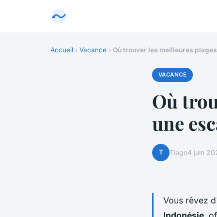
Accueil
›
Vacance
›
Où trouver les meilleures plage
VACANCE
Où trou
une esc
T
Tiago
4 juin 2
Vous rêvez 
Indonésie
, o