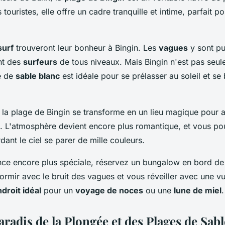
 touristes, elle offre un cadre tranquille et intime, parfait 
surf
trouveront leur bonheur à Bingin. Les
vagues
y sont pu
ant des
surfeurs
de tous niveaux. Mais Bingin n'est pas seul
e de
sable blanc
est idéale pour se prélasser au soleil et se
, la plage de Bingin se transforme en un lieu magique pour a
. L'atmosphère devient encore plus romantique, et vous po
ant le ciel se parer de mille couleurs.
nce encore plus spéciale, réservez un bungalow en bord de
rmir avec le bruit des vagues et vous réveiller avec une v
droit idéal
pour un
voyage de noces
ou une
lune de miel
.
radis de la Plongée et des Plages de Sab