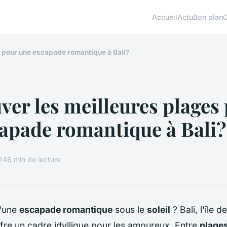
Accueil
Actu
Bon plan
s pour une escapade romantique à Bali?
ver les meilleures plages
apade romantique à Bali?
024
6 min de lecture
d'une
escapade romantique
sous le
soleil
? Bali, l'île 
ffre un cadre idyllique pour les amoureux. Entre
plages