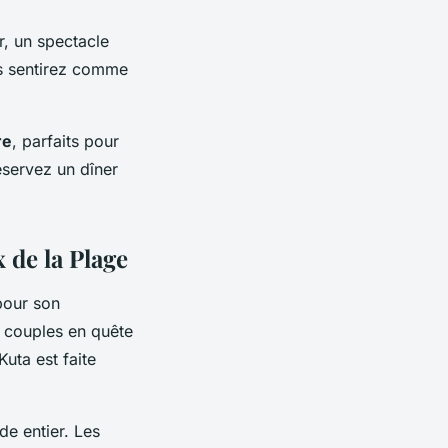
r, un spectacle
us sentirez comme
re
, parfaits pour
éservez un dîner
 de la Plage
pour son
 couples en quête
uta est faite
e entier. Les