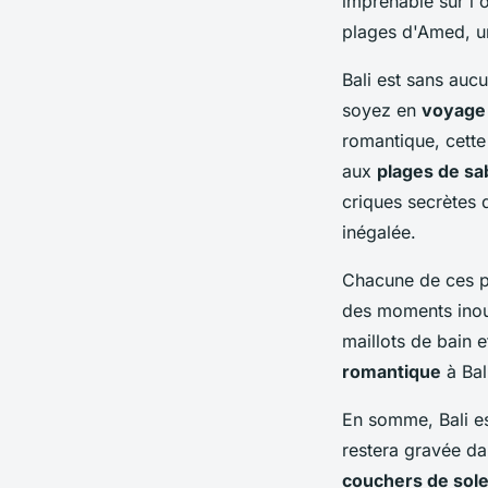
imprenable sur l'
plages d'Amed, un
Bali est sans auc
soyez en
voyage
romantique, cette
aux
plages de sa
criques secrètes 
inégalée.
Chacune de ces pl
des moments inoub
maillots de bain 
romantique
à Bal
En somme, Bali es
restera gravée da
couchers de sole