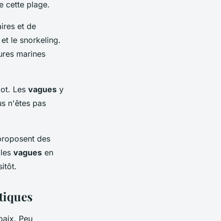
e cette plage.
ires et de
 et le snorkeling.
ures marines
pot. Les
vagues
y
us n'êtes pas
 proposent des
 les
vagues
en
itôt.
tiques
paix. Peu