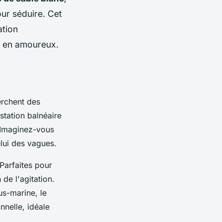
our séduire. Cet
ation
r en amoureux.
rchent des
 station balnéaire
 Imaginez-vous
elui des vagues.
 Parfaites pour
 de l'agitation.
us-marine, le
nnelle, idéale