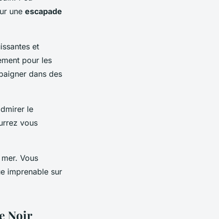
pour une
escapade
issantes et
ement pour les
 baigner dans des
dmirer le
urrez vous
 mer. Vous
ue imprenable sur
le Noir