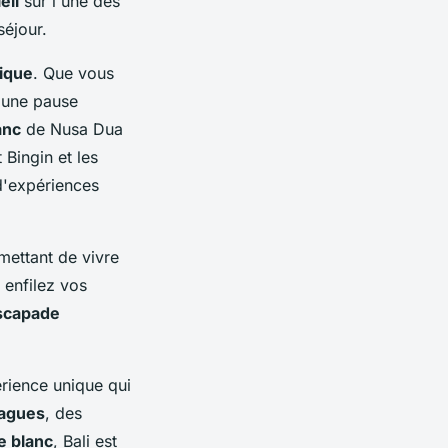
eil
sur l'une des
séjour.
ique
. Que vous
'une pause
anc
de Nusa Dua
Bingin et les
d'expériences
mettant de vivre
 enfilez vos
scapade
érience unique qui
agues
, des
e blanc
, Bali est