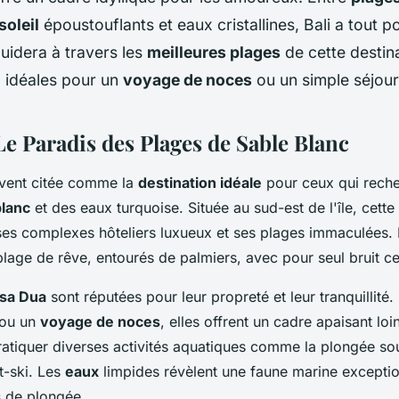
soleil
époustouflants et eaux cristallines, Bali a tout p
guidera à travers les
meilleures plages
de cette destin
, idéales pour un
voyage de noces
ou un simple séjou
Le Paradis des Plages de Sable Blanc
vent citée comme la
destination idéale
pour ceux qui reche
blanc
et des eaux turquoise. Située au sud-est de l'île, cette
ses complexes hôteliers luxueux et ses plages immaculées.
plage de rêve, entourés de palmiers, avec pour seul bruit c
usa Dua
sont réputées pour leur propreté et leur tranquillité.
ou un
voyage de noces
, elles offrent un cadre apaisant loin
atiquer diverses activités aquatiques comme la plongée so
et-ski. Les
eaux
limpides révèlent une faune marine exceptio
s de plongée.