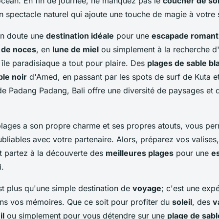
océan. En fin de journée, ne manquez pas le
coucher de sol
 spectacle naturel qui ajoute une touche de magie à votre 
un doute une
destination idéale
pour une
escapade romant
 de noces
, en
lune de miel
ou simplement à la recherche d
 île paradisiaque a tout pour plaire. Des
plages de sable bl
ble noir
d'Amed, en passant par les spots de surf de Kuta et 
de Padang Padang, Bali offre une diversité de paysages et 
ages a son propre charme et ses propres atouts, vous per
liables avec votre partenaire. Alors, préparez vos valises,
et partez à la découverte des
meilleures plages
pour une
e
i.
t plus qu'une simple destination de
voyage
; c'est une exp
ns vos mémoires. Que ce soit pour profiter du
soleil
, des
v
il
ou simplement pour vous détendre sur une
plage de sabl