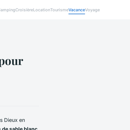
Camping
Croisière
Location
Tourisme
Vacance
Voyage
 pour
des Dieux en
 de sable blanc
,