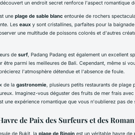
 découvert un endroit secret renforce l'aspect romantique d
st une
plage de sable blanc
entourée de rochers spectacula
ante. Les
eaux
y sont cristallines, parfaites pour la baignade
server une multitude de poissons colorés et d'autres créat
teurs de
surf
, Padang Padang est également un excellent s
r être parmi les meilleures de Bali. Cependant, même si vo
précierez l'atmosphère détendue et l'absence de foule.
x de la
gastronomie
, plusieurs petits restaurants de plage
ureux. Imaginez-vous déguster des fruits de mer frais avec
est une expérience romantique que vous n'oublierez pas de s
 Havre de Paix des Surfeurs et des Roman
nsule de Bukit, la
plage de Bingin
est un véritable havre de 