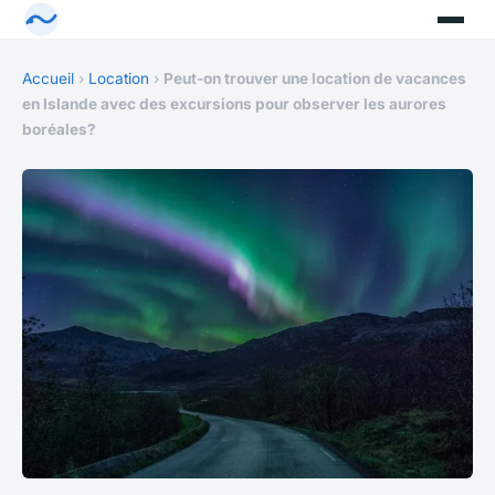
Accueil
›
Location
›
Peut-on trouver une location de vacances
en Islande avec des excursions pour observer les aurores
boréales?