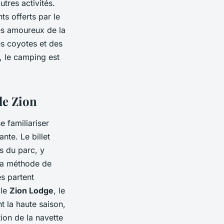
tres activités.
s offerts par le
es amoureux de la
es coyotes et des
, le camping est
de Zion
e familiariser
nte. Le billet
ns du parc, y
 la méthode de
es partent
 le
Zion Lodge
, le
nt la haute saison,
ation de la navette