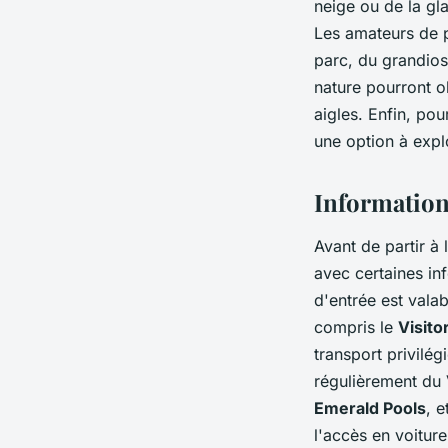
neige ou de la gl
Les amateurs de p
parc, du grandio
nature pourront o
aigles. Enfin, po
une option à explo
Information
Avant de partir à 
avec certaines inf
d'entrée est valab
compris le
Visito
transport privilé
régulièrement du V
Emerald Pools
, e
l'accès en voiture