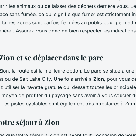
urrir les animaux ou de laisser des déchets derrière vous. Le
ce sans fumée, ce qui signifie que fumer est strictement int
ertaines zones sont parfois fermées au public pour permettre
générer. Assurez-vous donc de bien respecter les indication
Zion et se déplacer dans le parc
ion, la route est la meilleure option. Le parc se situe à un
s ou de Salt Lake City. Une fois arrivé à
Zion
, pour vous d
 utiliser la navette gratuite qui dessert toutes les principale
t moyen de profiter du paysage sans avoir à vous soucier d
 Les pistes cyclables sont également très populaires à Zion
votre séjour à Zion
pas que votre séjour à Zion est avant tout l'occasion de vou