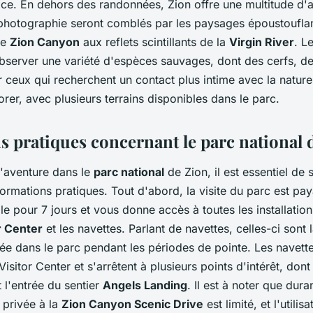
ace. En dehors des randonnées, Zion offre une multitude d'au
hotographie seront comblés par les paysages époustouflant
se
Zion Canyon
aux reflets scintillants de la
Virgin River
. L
bserver une variété d'espèces sauvages, dont des cerfs, d
ur ceux qui recherchent un contact plus intime avec la nature
rer, avec plusieurs terrains disponibles dans le parc.
s pratiques concernant le parc national 
l'aventure dans le
parc national
de Zion, il est essentiel de s
ormations pratiques. Tout d'abord, la visite du parc est paya
le pour 7 jours et vous donne accès à toutes les installatio
r Center
et les navettes. Parlant de navettes, celles-ci sont
giée dans le parc pendant les périodes de pointe. Les navett
isitor Center et s'arrêtent à plusieurs points d'intérêt, dont
t l'entrée du sentier
Angels Landing
. Il est à noter que dura
 privée à la
Zion Canyon Scenic Drive
est limité, et l'utilis