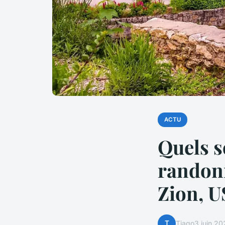
ACTU
Quels s
randonn
Zion, 
T
Tiago
3 juin 2