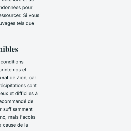
randonnées pour
essourcer. Si vous
uvages tels que
nibles
 conditions
printemps et
onal
de Zion, car
écipitations sont
ux et difficiles à
nc recommandé de
er suffisamment
anc, mais l'accès
 à cause de la