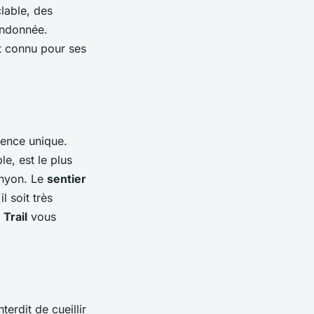
lable, des
andonnée.
st connu pour ses
ience unique.
le, est le plus
anyon. Le
sentier
l soit très
Trail
vous
terdit de cueillir