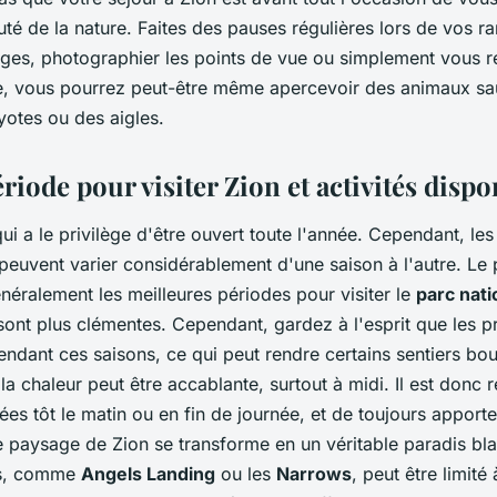
auté de la nature. Faites des pauses régulières lors de vos 
ges, photographier les points de vue ou simplement vous r
e, vous pourrez peut-être même apercevoir des animaux sa
yotes ou des aigles.
riode pour visiter Zion et activités dispo
ui a le privilège d'être ouvert toute l'année. Cependant, les
euvent varier considérablement d'une saison à l'autre. Le 
néralement les meilleures périodes pour visiter le
parc nati
sont plus clémentes. Cependant, gardez à l'esprit que les pr
ndant ces saisons, ce qui peut rendre certains sentiers boue
, la chaleur peut être accablante, surtout à midi. Il est do
ées tôt le matin ou en fin de journée, et de toujours apport
le paysage de Zion se transforme en un véritable paradis bl
ers, comme
Angels Landing
ou les
Narrows
, peut être limité