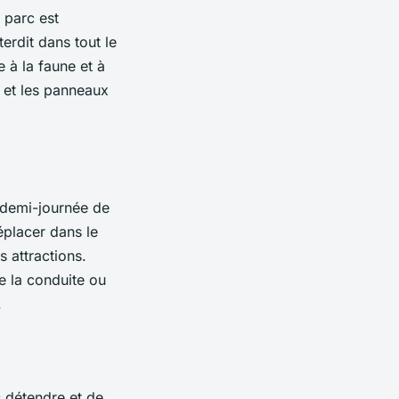
 parc est
erdit dans tout le
 à la faune et à
s et les panneaux
e demi-journée de
éplacer dans le
s attractions.
e la conduite ou
.
s détendre et de